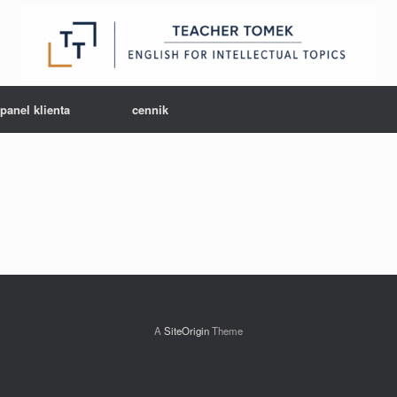
panel klienta
cennik
A
SiteOrigin
Theme